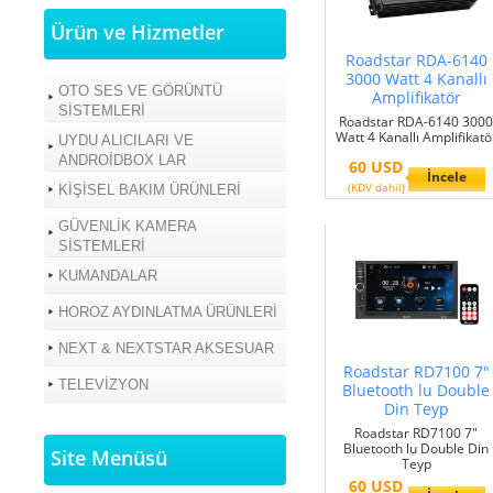
Ürün ve Hizmetler
Roadstar RDA-6140
3000 Watt 4 Kanallı
OTO SES VE GÖRÜNTÜ
Amplifikatör
SİSTEMLERİ
Roadstar RDA-6140 300
Watt 4 Kanallı Amplifikatö
UYDU ALICILARI VE
ANDROİDBOX LAR
60 USD
İncele
(KDV dahil)
KİŞİSEL BAKIM ÜRÜNLERİ
GÜVENLİK KAMERA
SİSTEMLERİ
KUMANDALAR
HOROZ AYDINLATMA ÜRÜNLERİ
NEXT & NEXTSTAR AKSESUAR
Roadstar RD7100 7"
TELEVİZYON
Bluetooth lu Double
Din Teyp
Roadstar RD7100 7"
Bluetooth lu Double Din
Site Menüsü
Teyp
60 USD