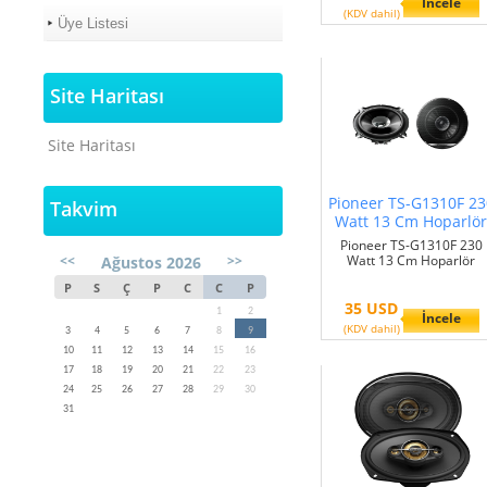
İncele
(KDV dahil)
Üye Listesi
Site Haritası
Site Haritası
Pioneer TS-G1310F 23
Takvim
Watt 13 Cm Hoparlö
Pioneer TS-G1310F 230
<<
>>
Watt 13 Cm Hoparlör
Ağustos 2026
P
S
Ç
P
C
C
P
35 USD
1
2
İncele
(KDV dahil)
3
4
5
6
7
8
9
10
11
12
13
14
15
16
17
18
19
20
21
22
23
24
25
26
27
28
29
30
31