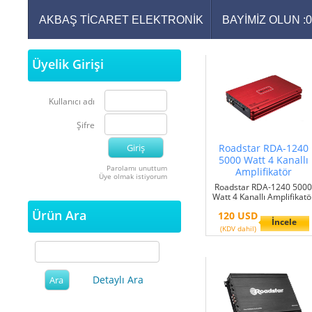
AKBAŞ TİCARET ELEKTRONİK
BAYİMİZ OLUN :
Üyelik Girişi
Kullanıcı adı
Şifre
Roadstar RDA-1240
5000 Watt 4 Kanallı
Parolamı unuttum
Amplifikatör
Üye olmak istiyorum
Roadstar RDA-1240 500
Watt 4 Kanallı Amplifikatö
Ürün Ara
120 USD
İncele
(KDV dahil)
Detaylı Ara