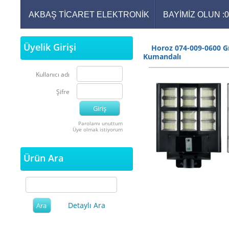
AKBAŞ TİCARET ELEKTRONİK
BAYİMİZ OLUN :
Üyelik Girişi
Horoz 074-009-0600 G
Kumandalı
Kullanıcı adı
Şifre
Parolamı unuttum
Üye olmak istiyorum
Ürün Ara
Detaylı Ara