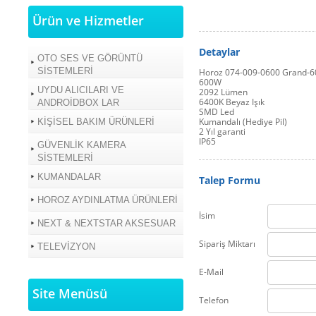
Ürün ve Hizmetler
Detaylar
OTO SES VE GÖRÜNTÜ
SİSTEMLERİ
Horoz 074-009-0600 Grand-6
600W
UYDU ALICILARI VE
2092 Lümen
6400K Beyaz Işık
ANDROİDBOX LAR
SMD Led
Kumandalı (Hediye Pil)
KİŞİSEL BAKIM ÜRÜNLERİ
2 Yıl garanti
IP65
GÜVENLİK KAMERA
SİSTEMLERİ
KUMANDALAR
Talep Formu
HOROZ AYDINLATMA ÜRÜNLERİ
İsim
NEXT & NEXTSTAR AKSESUAR
Sipariş Miktarı
TELEVİZYON
E-Mail
Site Menüsü
Telefon