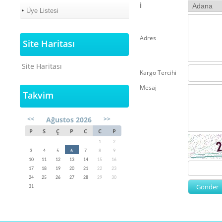
İl
Üye Listesi
Adres
Site Haritası
Site Haritası
Kargo Tercihi
Mesaj
Takvim
<<
>>
Ağustos 2026
P
S
Ç
P
C
C
P
1
2
3
4
5
6
7
8
9
10
11
12
13
14
15
16
17
18
19
20
21
22
23
24
25
26
27
28
29
30
31