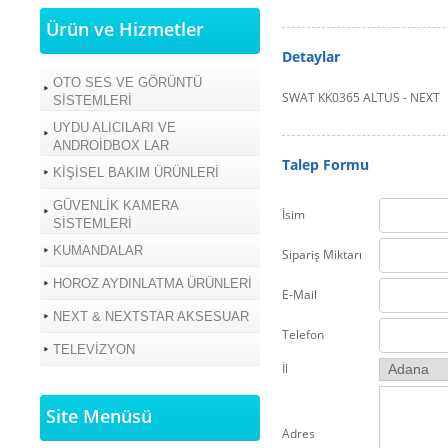
Ürün ve Hizmetler
Detaylar
OTO SES VE GÖRÜNTÜ
SWAT KK0365 ALTUS - NEXT
SİSTEMLERİ
UYDU ALICILARI VE
ANDROİDBOX LAR
Talep Formu
KİŞİSEL BAKIM ÜRÜNLERİ
GÜVENLİK KAMERA
İsim
SİSTEMLERİ
KUMANDALAR
Sipariş Miktarı
HOROZ AYDINLATMA ÜRÜNLERİ
E-Mail
NEXT & NEXTSTAR AKSESUAR
Telefon
TELEVİZYON
İl
Site Menüsü
Adres