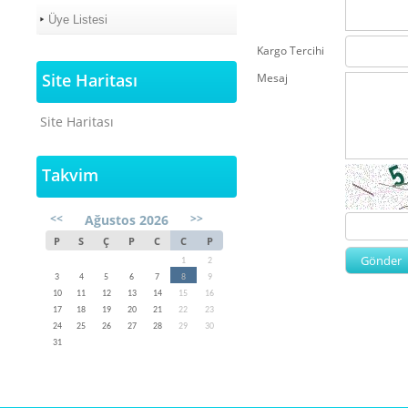
Üye Listesi
Kargo Tercihi
Site Haritası
Mesaj
Site Haritası
Takvim
<<
>>
Ağustos 2026
P
S
Ç
P
C
C
P
1
2
3
4
5
6
7
8
9
10
11
12
13
14
15
16
17
18
19
20
21
22
23
24
25
26
27
28
29
30
31